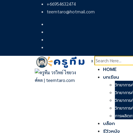
Skip
+66954632474
to
teemtaro@hotmail.com
content
x
HOME
บทเรียน
วิทยาการ
วิทยาการ
วิทยาการ
วิทยาการ
การผลิตภ
บล็อก
รีวิวหนัง