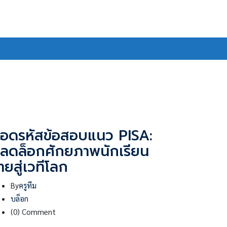
อดรหัสข้อสอบแนว PISA:
ลดล็อกศักยภาพนักเรียน
ทยสู่เวทีโลก
By
ครูทีม
บล็อก
(0)
Comment