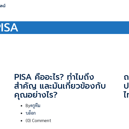
ลน์
PISA
PISA คืออะไร? ทำไมถึง
ถ
สำคัญ และมันเกี่ยวข้องกับ
ป
คุณอย่างไร?
ไ
By
ครูทีม
บล็อก
(0)
Comment