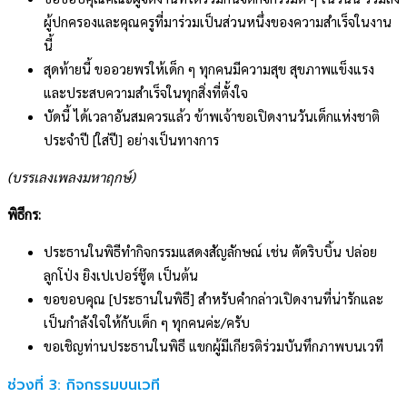
ผู้ปกครองและคุณครูที่มาร่วมเป็นส่วนหนึ่งของความสำเร็จในงาน
นี้
สุดท้ายนี้ ขออวยพรให้เด็ก ๆ ทุกคนมีความสุข สุขภาพแข็งแรง
และประสบความสำเร็จในทุกสิ่งที่ตั้งใจ
บัดนี้ ได้เวลาอันสมควรแล้ว ข้าพเจ้าขอเปิดงานวันเด็กแห่งชาติ
ประจำปี [ใส่ปี] อย่างเป็นทางการ
(บรรเลงเพลงมหาฤกษ์)
พิธีกร:
ประธานในพิธีทำกิจกรรมแสดงสัญลักษณ์ เช่น ตัดริบบิ้น ปล่อย
ลูกโป่ง ยิงเปเปอร์ชู๊ต เป็นต้น
ขอขอบคุณ [ประธานในพิธี] สำหรับคำกล่าวเปิดงานที่น่ารักและ
เป็นกำลังใจให้กับเด็ก ๆ ทุกคนค่ะ/ครับ
ขอเชิญท่านประธานในพิธี แขกผู้มีเกียรติร่วมบันทึกภาพบนเวที
ช่วงที่ 3: กิจกรรมบนเวที