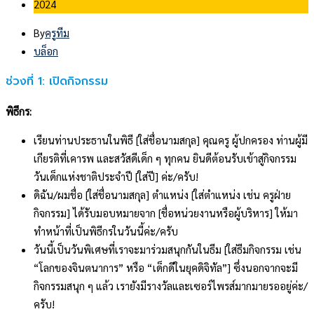
2024
By
ครูทีม
บล็อก
ช่วงที่ 1: เปิดกิจกรรม
พิธีกร:
เรียนท่านประธานในพิธี [ใส่ชื่อนามสกุล] คุณครู ผู้ปกครอง ท่านผู้มี
เกียรติที่เคารพ และสวัสดีเด็ก ๆ ทุกคน ยินดีต้อนรับเข้าสู่กิจกรรม
วันเด็กแห่งชาติประจำปี [ใส่ปี] ค่ะ/ครับ!
ดิฉัน/ผมชื่อ [ใส่ชื่อนามสกุล] ตำแหน่ง [ใส่ตำแหน่ง เช่น ครูฝ่าย
กิจกรรม] ได้รับมอบหมายจาก [ชื่อหน่วยงานหรือผู้บริหาร] ให้มา
ทำหน้าที่เป็นพิธีกรในวันนี้ค่ะ/ครับ
วันนี้เป็นวันพิเศษที่เราจะมาร่วมสนุกกันในธีม [ใส่ธีมกิจกรรม เช่น
“โลกของจินตนาการ” หรือ “เด็กดีในยุคดิจิทัล”] ซึ่งนอกจากจะมี
กิจกรรมสนุก ๆ แล้ว เรายังมีรางวัลและเซอร์ไพรส์มากมายรออยู่ค่ะ/
ครับ!