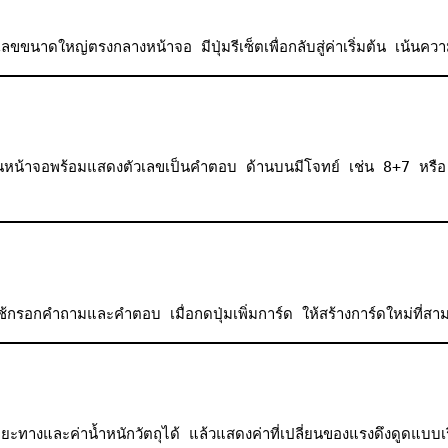
ขขนาดใหญ่ตรงกลางหน้าจอ มีปุ่มรีเซ็ตเพื่อกลับสู่ค่าเริ่มต้น เน้นคว
น้าจอพร้อมแสดงตัวเลขเป็นคำตอบ ด้านบนมีโจทย์ เช่น 8+7 หรือ 12-3
อกคำถามและคำตอบ เมื่อกดปุ่มเพิ่มการ์ด ให้สร้างการ์ดใหม่ที่สามาร
ยะทางและค่าน้ำหนักวัตถุได้ แล้วแสดงค่าที่เปลี่ยนของแรงดึงดูดแบบเ