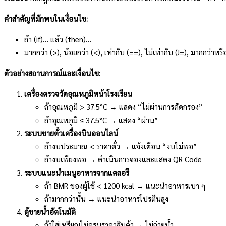
คำสำคัญที่มักพบในเงื่อนไข:
ถ้า (if)… แล้ว (then)…
มากกว่า (>), น้อยกว่า (<), เท่ากับ (==), ไม่เท่ากับ (!=), มากกว่าหร
ตัวอย่างสถานการณ์และเงื่อนไข:
เครื่องตรวจวัดอุณหภูมิหน้าโรงเรียน
ถ้าอุณหภูมิ > 37.5°C → แสดง “ไม่ผ่านการคัดกรอง”
ถ้าอุณหภูมิ ≤ 37.5°C → แสดง “ผ่าน”
ระบบขายตั๋วเครื่องบินออนไลน์
ถ้างบประมาณ < ราคาตั๋ว → แจ้งเตือน “งบไม่พอ”
ถ้างบเพียงพอ → ดำเนินการจองและแสดง QR Code
ระบบแนะนำเมนูอาหารจากแคลอรี
ถ้า BMR ของผู้ใช้ < 1200 kcal → แนะนำอาหารเบา ๆ
ถ้ามากกว่านั้น → แนะนำอาหารโปรตีนสูง
ตู้ขายน้ำอัตโนมัติ
ถ้าใส่เหรียญไม่ครบราคาสินค้า → ไม่จ่ายน้ำ