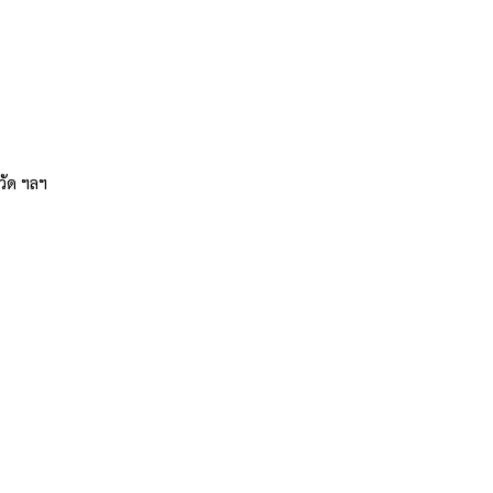
วัด ฯลฯ