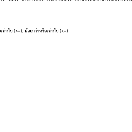
ือเท่ากับ (>=), น้อยกว่าหรือเท่ากับ (<=)