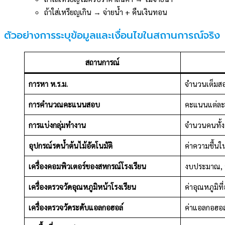
ถ้าใส่เหรียญเกิน → จ่ายน้ำ + คืนเงินทอน
ตัวอย่างการระบุข้อมูลและเงื่อนไขในสถานการณ์จริง
สถานการณ์
การหา ห.ร.ม.
จำนวนเต็มส
การคำนวณคะแนนสอบ
คะแนนแต่ละ
การแบ่งกลุ่มทำงาน
จำนวนคนทั้ง
อุปกรณ์รดน้ำต้นไม้อัตโนมัติ
ค่าความชื้นใ
เครื่องคอมพิวเตอร์ของสหกรณ์โรงเรียน
งบประมาณ, ร
เครื่องตรวจวัดอุณหภูมิหน้าโรงเรียน
ค่าอุณหภูมิที่
เครื่องตรวจวัดระดับแอลกอฮอล์
ค่าแอลกอฮอ